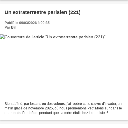
Un extraterrestre parisien (221)
Publié le 09/03/2026 à 00:35
Par
Bill
Bien abîmé, par les ans ou des voleurs, j'ai repéré cette œuvre d'Invader, un
matin glacé de novembre 2025, où nous promenions Petit Monsieur dans le
quartier du Panthéon, pendant que sa mère était chez le dentiste. 6
novembre 2025 La version figurant...