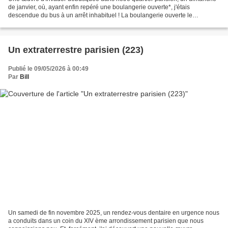
de janvier, où, ayant enfin repéré une boulangerie ouverte*, j'étais
descendue du bus à un arrêt inhabituel ! La boulangerie ouverte le
dimanche près de chez nous, est en travaux...
Un extraterrestre parisien (223)
Publié le 09/05/2026 à 00:49
Par
Bill
Un samedi de fin novembre 2025, un rendez-vous dentaire en urgence nous
a conduits dans un coin du XIV ème arrondissement parisien que nous