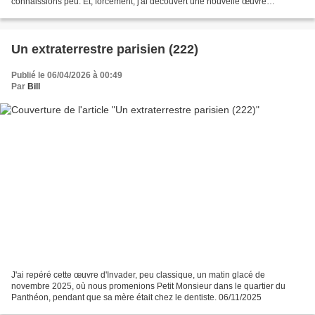
connaissions peu. Et, forcément, j'ai découvert une nouvelle œuvre
d'Invader. 29 novembre 2025
Un extraterrestre parisien (222)
Publié le 06/04/2026 à 00:49
Par
Bill
J'ai repéré cette œuvre d'Invader, peu classique, un matin glacé de
novembre 2025, où nous promenions Petit Monsieur dans le quartier du
Panthéon, pendant que sa mère était chez le dentiste. 06/11/2025