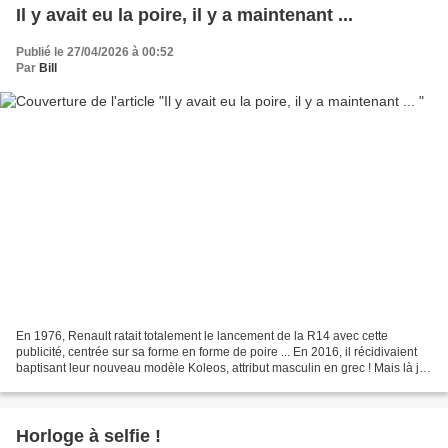
Il y avait eu la poire, il y a maintenant ...
Publié le 27/04/2026 à 00:52
Par
Bill
En 1976, Renault ratait totalement le lancement de la R14 avec cette
publicité, centrée sur sa forme en forme de poire ... En 2016, il récidivaient
baptisant leur nouveau modèle Koleos, attribut masculin en grec ! Mais là je
pense qu'Audi les dépasse...
Horloge à selfie !