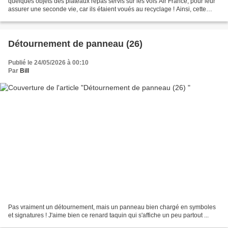
quelques objets des plateaux repas servis sur les vols Air France, pour leur
assurer une seconde vie, car ils étaient voués au recyclage ! Ainsi, cette
tasse bleue et blanche, me...
Détournement de panneau (26)
Publié le 24/05/2026 à 00:10
Par
Bill
Pas vraiment un détournement, mais un panneau bien chargé en symboles
et signatures ! J'aime bien ce renard taquin qui s'affiche un peu partout ...