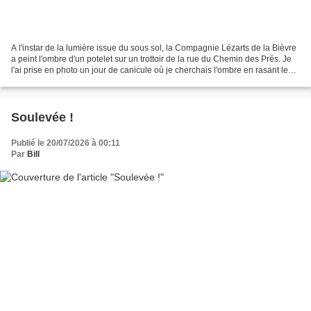
A l'instar de la lumière issue du sous sol, la Compagnie Lézarts de la Bièvre
a peint l'ombre d'un potelet sur un trottoir de la rue du Chemin des Prés. Je
l'ai prise en photo un jour de canicule où je cherchais l'ombre en rasant les
murs ... A suivre,...
Soulevée !
Publié le 20/07/2026 à 00:11
Par
Bill