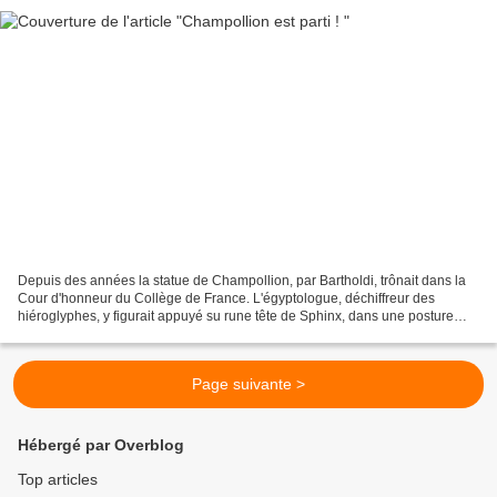
Depuis des années la statue de Champollion, par Bartholdi, trônait dans la
Cour d'honneur du Collège de France. L'égyptologue, déchiffreur des
hiéroglyphes, y figurait appuyé su rune tête de Sphinx, dans une posture
méditative. 5 janvier 2026 Mi février,...
Page suivante >
Hébergé par Overblog
Top articles