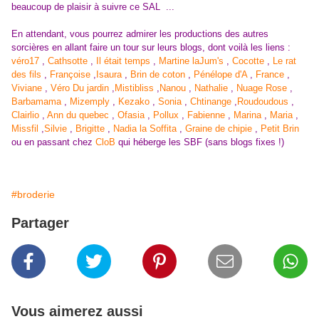
beaucoup de plaisir à suivre ce SAL ...
En attendant, vous pourrez admirer les productions des autres
sorcières en allant faire un tour sur leurs blogs, dont voilà les liens :
véro17
,
Cathsotte
,
Il était temps
,
Martine laJum's
,
Cocotte
,
Le rat
des fils
,
Françoise
,
Isaura
,
Brin de coton
,
Pénélope d'A
,
France
,
Viviane
,
Véro Du jardin
,
Mistibliss
,
Nanou
,
Nathalie
,
Nuage Rose
,
Barbamama
,
Mizemply
,
Kezako
,
Sonia
,
Chtinange
,
Roudoudous
,
Clairlio
,
Ann du quebec
,
Ofasia
,
Pollux
,
Fabienne
,
Marina
,
Maria
,
Missfil
,
Silvie
,
Brigitte
,
Nadia la Soffita
,
Graine de chipie
,
Petit Brin
ou en passant chez
CloB
qui héberge les SBF (sans blogs fixes !)
#broderie
Partager
Vous aimerez aussi