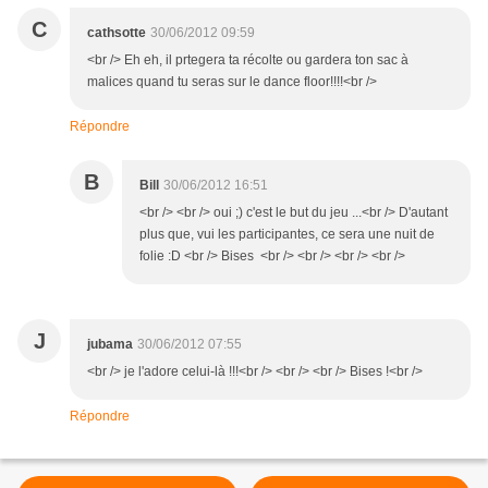
C
cathsotte
30/06/2012 09:59
<br /> Eh eh, il prtegera ta récolte ou gardera ton sac à
malices quand tu seras sur le dance floor!!!!<br />
Répondre
B
Bill
30/06/2012 16:51
<br /> <br /> oui ;) c'est le but du jeu ...<br /> D'autant
plus que, vui les participantes, ce sera une nuit de
folie :D <br /> Bises <br /> <br /> <br /> <br />
J
jubama
30/06/2012 07:55
<br /> je l'adore celui-là !!!<br /> <br /> <br /> Bises !<br />
Répondre