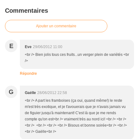
Commentaires
Ajouter un commentaire
E
Eve
29/06/2012 11:00
<br /> Bien jolis tous ces fruits...un verger plein de variétés <br
/>
Répondre
G
Gaëlle
28/06/2012 22:58
<br /> A part les framboises (ça oui, quand même!) le reste
m'est très exotique, et je t'avouerais que je n'avais jamais vu
de figuier jusqu'à maintenant! C'est là que je me rends
compte qu'on est<br /> vraiment très au nord ici! <br /> <br />
<br /> <br /> <br /> <br /> Bisous et bonne soirée<br /> <br />
<br /> Gaëlle<br />