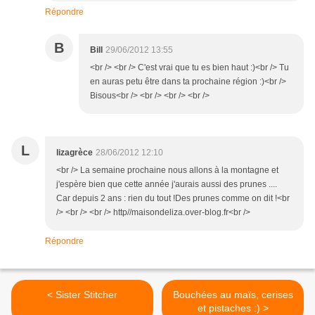
Répondre
B
Bill
29/06/2012 13:55
<br /> <br /> C'est vrai que tu es bien haut :)<br /> Tu
en auras petu être dans ta prochaine région :)<br />
Bisous<br /> <br /> <br /> <br />
L
lizagrèce
28/06/2012 12:10
<br /> La semaine prochaine nous allons à la montagne et
j'espère bien que cette année j'aurais aussi des prunes ....
Car depuis 2 ans : rien du tout !Des prunes comme on dit !<br
/> <br /> <br /> http//maisondeliza.over-blog.fr<br />
Répondre
< Sister Stitcher
Bouchées au maïs, cerises
et pistaches :) >