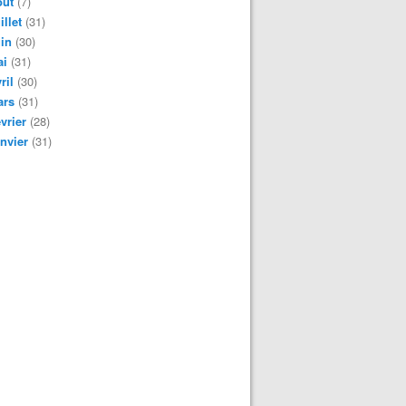
oût
(7)
illet
(31)
in
(30)
ai
(31)
ril
(30)
ars
(31)
vrier
(28)
nvier
(31)