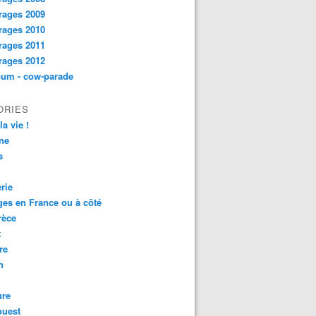
rages 2009
rages 2010
rages 2011
rages 2012
bum - cow-parade
ORIES
la vie !
ne
s
rie
es en France ou à côté
rèce
t
re
n
ure
ouest