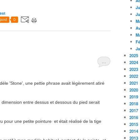
A
Ju
est
Ju
post
0
M
Av
M
Fé
Ja
2025
…
2024
2023
2022
2021
dèle 'Stone', une pettie phrase avait légèrement atiré
2020
2019
de dimension entre dessus et dessous du pied serait
2018
2017
2016
u pour une petite pointure et était réalisé de la tige
2015
2014
2013