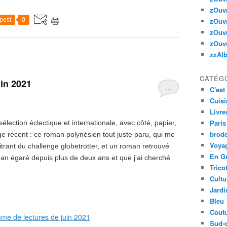
zOuv
post
0
zOuv
zOuv
zOuv
zzAl
CATÉG
in 2021
…
C'est 
Cuisi
Livre
Paris
élection éclectique et internationale, avec côté, papier,
brode
e récent : ce roman polynésien tout juste paru, qui me
Voyag
trant du challenge globetrotter, et un roman retrouvé
En G
n égaré depuis plus de deux ans et que j'ai cherché
Trico
Cultu
Jardi
Bleu
Cout
Sud-