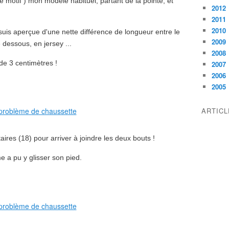
e motif ) mon modèle habituel, partant de la pointe, et
2012
2011
2010
 suis aperçue d'une nette différence de longueur entre le
2009
e dessous, en jersey ...
2008
 de 3 centimètres !
2007
2006
2005
ARTIC
ires (18) pour arriver à joindre les deux bouts !
e a pu y glisser son pied.