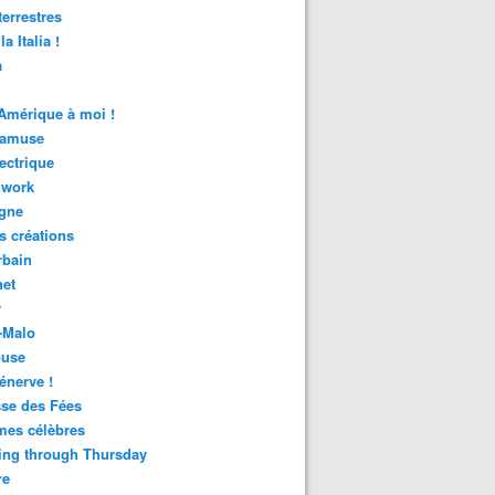
terrestres
la Italia !
a
Amérique à moi !
'amuse
lectrique
hwork
agne
s créations
rbain
het
r
-Malo
ouse
énerve !
se des Fées
es célèbres
ing through Thursday
re