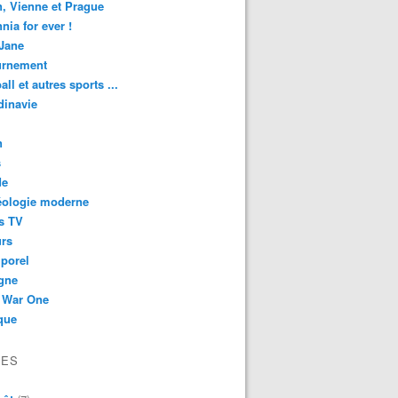
n, Vienne et Prague
nnia for ever !
Jane
urnement
all et autres sports ...
dinavie
n
s
de
éologie moderne
s TV
urs
porel
gne
 War One
que
VES