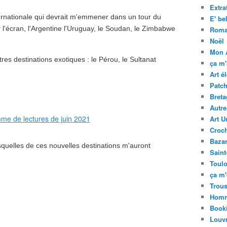
Extra
nternationale qui devrait m'emmener dans un tour du
E' bel
 l'écran, l'Argentine l'Uruguay, le Soudan, le Zimbabwe
Rom
Noël
Mon 
tres destinations exotiques : le Pérou, le Sultanat
ça m
Art é
Patc
Bret
Autre
Art U
Croc
Baza
lesquelles de ces nouvelles destinations m'auront
Saint
Toul
ça m'
Trous
Homm
Book
Louv