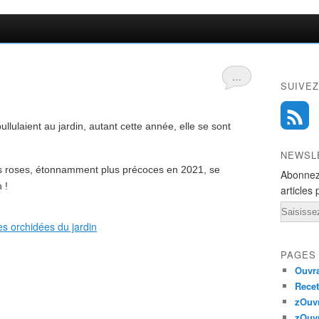
…
SUIVEZ
llulaient au jardin, autant cette année, elle se sont
NEWSL
es roses, étonnamment plus précoces en 2021, se
Abonnez
n !
articles 
Email
PAGES
Ouvra
Recet
zOuv
zOuv