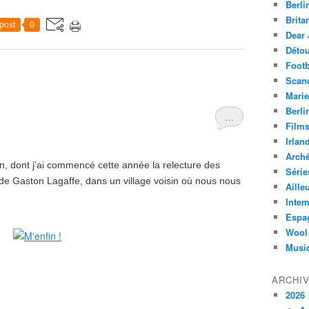
Berli
Brita
post
0
Dear 
Déto
Footb
Scan
Marie
Berli
…
Film
Irlan
Arch
in, dont j'ai commencé cette année la relecture des
Série
e Gaston Lagaffe, dans un village voisin où nous nous
Aille
Intem
Espa
Wool
Musi
ARCHI
2026