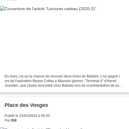
En mars, j'ai eu la chance de recevoir deux livres de Babelio. L'un gagné l
ors de l'opération Masse Critiqu e Mauvais genres, "Terminal 4" d'Hervé
Jourdain, que j'avais rencontré chez Babelio lors de la présentation de son
opus précédent, et l'autre,...
Place des Vosges
Publié le 22/03/2020 à 00:55
Par
Bill