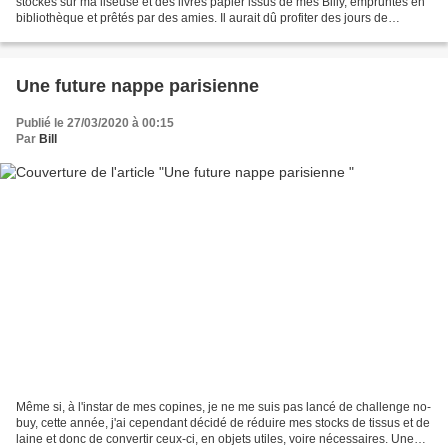
stockés sur ma liseuse et des livres papier issus de mes Billy, empruntés en
bibliothèque et prêtés par des amies. Il aurait dû profiter des jours de
confinement pour bien avancer, mais...
Une future nappe parisienne
Publié le 27/03/2020 à 00:15
Par
Bill
Même si, à l'instar de mes copines, je ne me suis pas lancé de challenge no-
buy, cette année, j'ai cependant décidé de réduire mes stocks de tissus et de
laine et donc de convertir ceux-ci, en objets utiles, voire nécessaires. Une