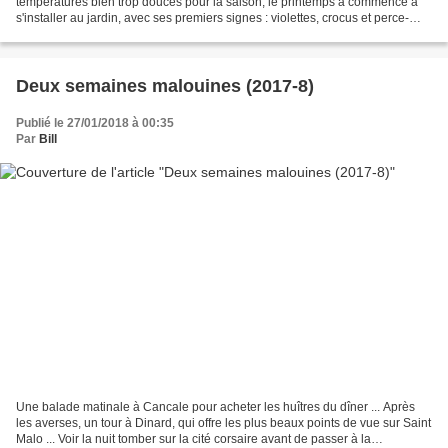
températures bien trop douces pour la saison, le printemps a commencé à
s'installer au jardin, avec ses premiers signes : violettes, crocus et perce-
neige pointent dans l'herbe ou...
Deux semaines malouines (2017-8)
Publié le 27/01/2018 à 00:35
Par
Bill
Une balade matinale à Cancale pour acheter les huîtres du dîner ... Après
les averses, un tour à Dinard, qui offre les plus beaux points de vue sur Saint
Malo ... Voir la nuit tomber sur la cité corsaire avant de passer à la