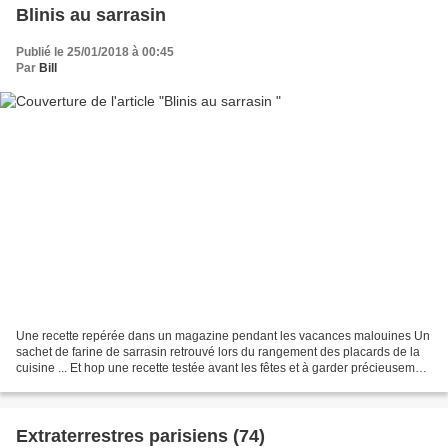
Blinis au sarrasin
Publié le 25/01/2018 à 00:45
Par
Bill
Une recette repérée dans un magazine pendant les vacances malouines Un
sachet de farine de sarrasin retrouvé lors du rangement des placards de la
cuisine ... Et hop une recette testée avant les fêtes et à garder précieusement
! J'ai pris : 150 g de farine...
Extraterrestres parisiens (74)