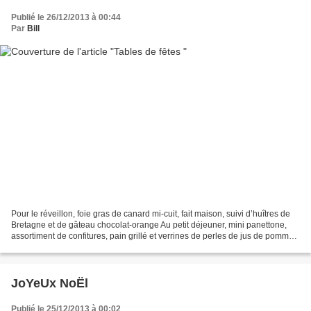
Publié le 26/12/2013 à 00:44
Par
Bill
Pour le réveillon, foie gras de canard mi-cuit, fait maison, suivi d’huîtres de
Bretagne et de gâteau chocolat-orange Au petit déjeuner, mini panettone,
assortiment de confitures, pain grillé et verrines de perles de jus de pommes
à la grenade Au déjeuner,...
JoYeUx NoËl
Publié le 25/12/2013 à 00:02