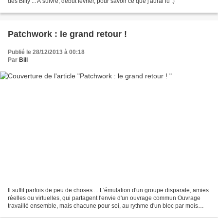
des Billy ... A suivre, début février, pour savoir ce que j'aurai lu :)
Patchwork : le grand retour !
Publié le 28/12/2013 à 00:18
Par
Bill
Il suffit parfois de peu de choses ... L'émulation d'un groupe disparate, amies
réelles ou virtuelles, qui partagent l'envie d'un ouvrage commun Ouvrage
travaillé ensemble, mais chacune pour soi, au rythme d'un bloc par mois
Chacune a cogité pendant deux...