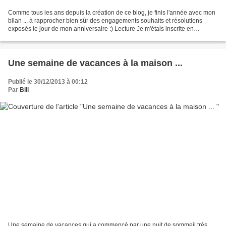
Comme tous les ans depuis la création de ce blog, je finis l'année avec mon
bilan ... à rapprocher bien sûr des engagements souhaits et résolutions
exposés le jour de mon anniversaire :) Lecture Je m'étais inscrite en
septembre 2012 au challenge ABC de...
Une semaine de vacances à la maison ...
Publié le 30/12/2013 à 00:12
Par
Bill
Une semaine de vacances qui a commencé par une nuit de sommeil très