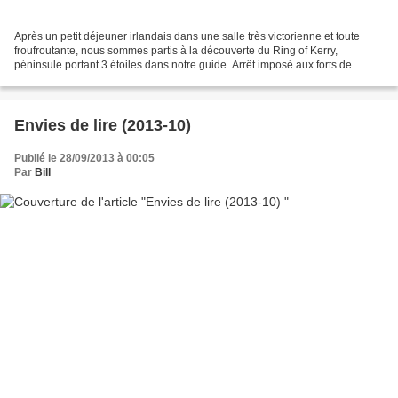
Après un petit déjeuner irlandais dans une salle très victorienne et toute
froufroutante, nous sommes partis à la découverte du Ring of Kerry,
péninsule portant 3 étoiles dans notre guide. Arrêt imposé aux forts de
Cahergeal et Leacanabuale pour découvrir...
Envies de lire (2013-10)
Publié le 28/09/2013 à 00:05
Par
Bill