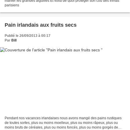
manier les grandes aiguilles Et voilà de quoi protéger son cou des frimas
parisiens
Pain irlandais aux fruits secs
Publié le 26/09/2013 à 00:17
Par
Bill
Pendant nos vacances irlandaises nous avons mangé des pains rustiques
de toutes sortes, plus ou moins moelleux, plus ou moins râpeux, plus ou
moins bruts de céréales, plus ou moins foncés, plus ou moins gorgés de