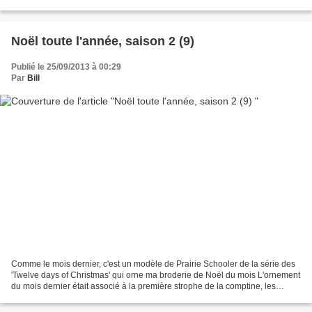
fruits secs mais tous meilleurs les uns...
Noël toute l'année, saison 2 (9)
Publié le 25/09/2013 à 00:29
Par
Bill
Comme le mois dernier, c'est un modèle de Prairie Schooler de la série des
'Twelve days of Christmas' qui orne ma broderie de Noël du mois L'ornement
du mois dernier était associé à la première strophe de la comptine, les
cygnes à la septième :) A su...