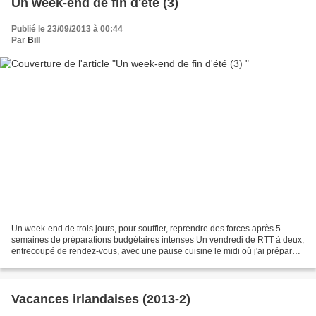
Un week-end de fin d'été (3)
Publié le 23/09/2013 à 00:44
Par
Bill
Un week-end de trois jours, pour souffler, reprendre des forces après 5
semaines de préparations budgétaires intenses Un vendredi de RTT à deux,
entrecoupé de rendez-vous, avec une pause cuisine le midi où j'ai préparé
une salade poulette, Le visionnage...
Vacances irlandaises (2013-2)