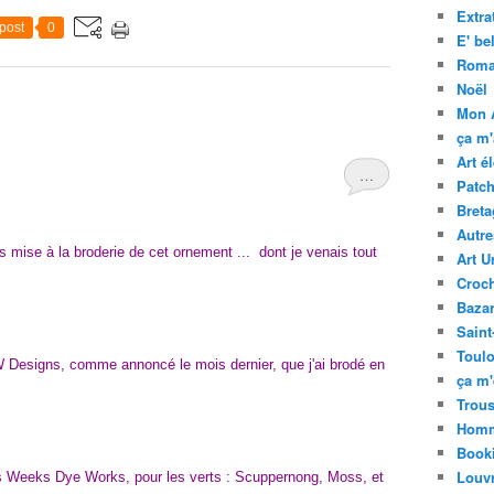
Extra
post
0
E' bel
Rom
Noël
Mon 
ça m
Art é
…
Patc
Bret
Autre
s mise à la broderie de cet ornement ... dont je venais tout
Art U
Croc
Baza
Saint
Toul
Designs, comme annoncé le mois dernier, que j'ai brodé en
ça m'
Trous
Homm
Book
Louv
 des Weeks Dye Works, pour les verts : Scuppernong, Moss, et