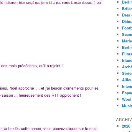
Berli
llé
par
(tellement bien rangé que je ne lui ai pas remis la main dessus !)
Brita
Dear 
Déto
Footb
Scan
Marie
Berli
Film
Irlan
 des mois précédents, qu'il a rejoint !
Arch
Série
Aille
Intem
tions, Noël approche ... et j'ai besoin d'ornements pour les
Espa
e saison ... heureusement des RTT approchent !
Wool
Musi
ARCHI
2026
 j'ai brodés cette année, vous pouvez cliquer sur le mois