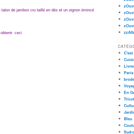
zOuv
 talon de jambon cru taillé en dés et un oignon émincé
zOuv
zOuv
zOuv
zzAl
r obtenir ceci
CATÉG
C'est 
Cuisi
Livre
Paris
brode
Voyag
En G
Trico
Cultu
Jardi
Bleu
Cout
Sud-