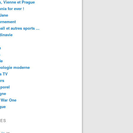
n, Vienne et Prague
nnia for ever !
Jane
urnement
all et autres sports ...
dinavie
n
s
de
éologie moderne
s TV
urs
porel
gne
 War One
que
VES