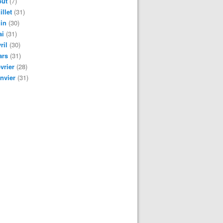
oût
(7)
illet
(31)
in
(30)
ai
(31)
ril
(30)
ars
(31)
vrier
(28)
nvier
(31)