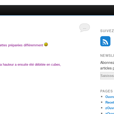
…
SUIVEZ
rgettes préparées différemment
NEWSL
Abonnez
a hauteur a ensuite été débitée en cubes,
articles 
Email
PAGES
Ouvra
Recet
zOuv
zOuv