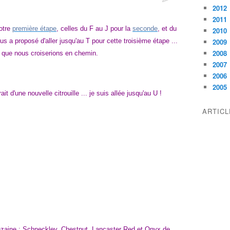
2012
2011
otre
première étape
, celles du F au J pour la
seconde
, et du
2010
us a proposé d'aller jusqu'au T pour cette troisième étape ...
2009
2008
fs que nous croiserions en chemin.
2007
2006
2005
it d'une nouvelle citrouille ... je suis allée jusqu'au U !
ARTIC
nzaine :
Schneckley, Chestnut, Lancaster Red et Onyx de