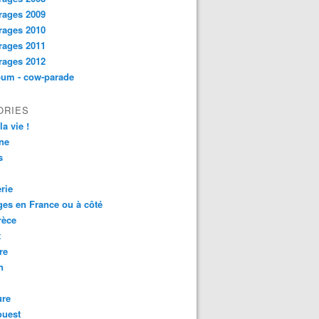
rages 2009
rages 2010
rages 2011
rages 2012
bum - cow-parade
ORIES
la vie !
ne
s
rie
es en France ou à côté
rèce
t
re
n
ure
ouest