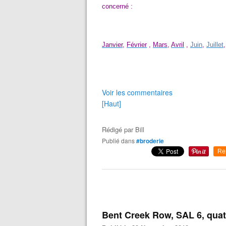
concerné :
Janvier
,
Février
,
Mars
,
Avril
,
Juin
,
Juillet
Voir les commentaires
[Haut]
Rédigé par
Bill
Publié dans
#broderie
Re
Bent Creek Row, SAL 6, qua