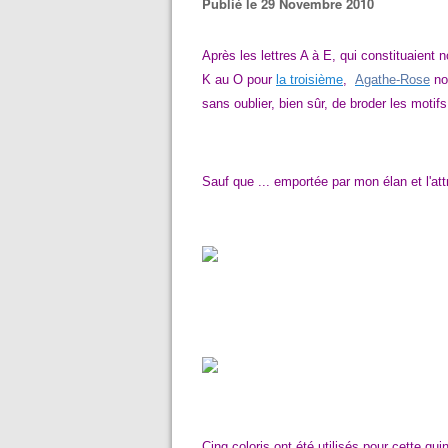
Publié le 29 Novembre 2010
Après les lettres A à E, qui
constituaient n
K au O pour
la troisième
,
Agathe-Rose
no
sans oublier, bien sûr, de broder les moti
Sauf que ... emportée par mon élan et l'attra
Cinq coloris ont été utilisés
pour cette qui