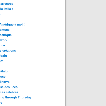
terrestres
la Italia !
a
Amérique à moi !
'amuse
lectrique
hwork
agne
s créations
rbain
het
r
-Malo
ouse
énerve !
se des Fées
es célèbres
ing through Thursday
re