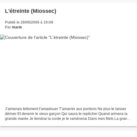
L'étreinte (Miossec)
Publié le 28/08/2006 à 19:08
Par
marie
J’aimerais tellement t’amadouer T’amarrer aux pontons Ne plus te laisser
dériver Et devenir le vieux garçon Qui saura te repêcher Quand arrivera la
grande marée Je tiendrai la corde je te ramènerai Dans mes filets La grande
marée (extrait de "L'étreinte"),...