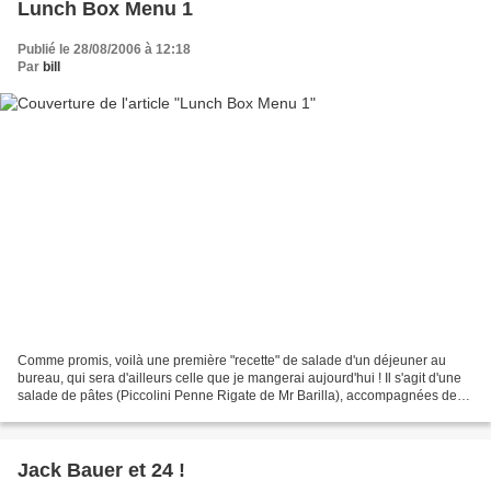
Lunch Box Menu 1
Publié le 28/08/2006 à 12:18
Par
bill
Comme promis, voilà une première "recette" de salade d'un déjeuner au
bureau, qui sera d'ailleurs celle que je mangerai aujourd'hui ! Il s'agit d'une
salade de pâtes (Piccolini Penne Rigate de Mr Barilla), accompagnées de
tomates et tomates cerises du...
Jack Bauer et 24 !