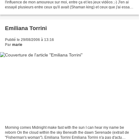
l'influence de mon amoureux sur moi, entre ça et les jeux vidéos ;-) J'en ai
essayé plusieurs entre ceux qu'il avait (Shaman king) et ceux que j'ai essayé
(Fruits basket), mais celui avec...
Emiliana Torrini
Publié le 29/08/2006 à 13:16
Par
marie
Morning comes Midnight make fast with the sun I can hear my name be
reborn On the cloud within the sky Beneath the dawn Serenade (extrait de
"Fisherman's woman"), Emiliana Torrini Emiliana Torrini n'a pas d'actu