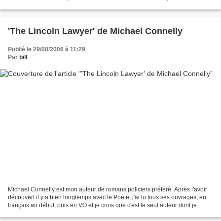
musicale actuellement (son dernier album...
'The Lincoln Lawyer' de Michael Connelly
Publié le 29/08/2006 à 11:29
Par
bill
Michael Connelly est mon auteur de romans policiers préféré. Après l'avoir
découvert il y a bien longtemps avec le Poéte, j'ai lu tous ses ouvrages, en
français au début, puis en VO et je crois que c'est le seul auteur dont je
possède l'intégralité de...