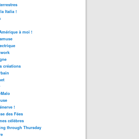
terrestres
la Italia !
a
Amérique à moi !
'amuse
lectrique
hwork
agne
s créations
rbain
het
r
-Malo
ouse
énerve !
se des Fées
es célèbres
ing through Thursday
re