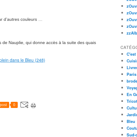
zOuv
zOuv
zOuv
par d’autres couleurs …
zOuv
zzAl
s de Nauplie, qui donne accès à la suite des quais
CATÉG
C'est 
Cuisi
Livre
Paris
brode
Voyag
En G
Trico
post
0
Cultu
Jardi
Bleu
Cout
Sud-