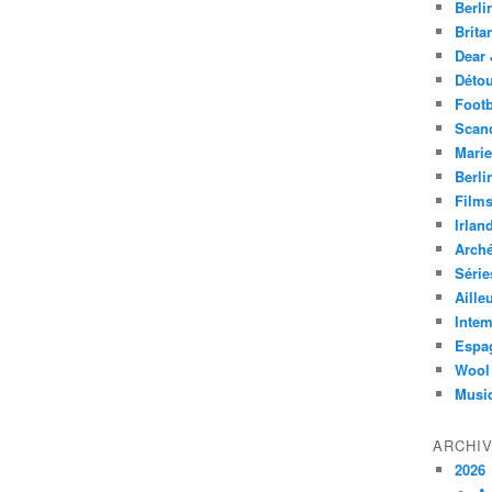
Berli
Brita
Dear 
Déto
Footb
Scan
Marie
Berli
Film
Irlan
Arch
Série
Aille
Intem
Espa
Wool
Musi
ARCHI
2026