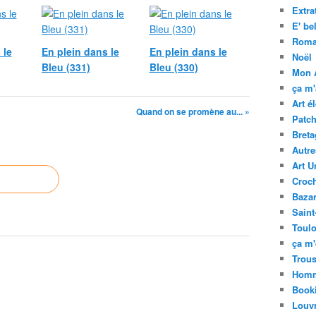
Extra
E' bel
Rom
 le
En plein dans le
En plein dans le
Noël
Bleu (331)
Bleu (330)
Mon 
ça m
Art é
Quand on se promène au... »
Patc
Bret
Autre
Art U
Croc
Baza
Saint
Toul
ça m'
Trous
Homm
Book
Louv