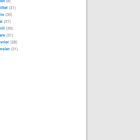
oût
(8)
illet
(31)
in
(30)
ai
(31)
ril
(30)
ars
(31)
vrier
(28)
nvier
(31)