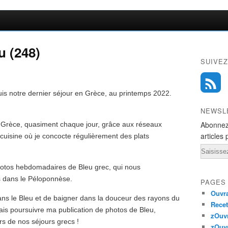
u (248)
SUIVEZ
is notre dernier séjour en Grèce, au printemps 2022.
NEWSL
Abonnez
 Grèce, quasiment chaque jour, grâce aux réseaux
articles 
 cuisine où je concocte régulièrement des plats
Email
photos hebdomadaires de Bleu grec, qui nous
 dans le Péloponnèse.
PAGES
Ouvra
ans le Bleu et de baigner dans la douceur des rayons du
Recet
vais poursuivre ma publication de photos de Bleu,
zOuv
rs de nos séjours grecs !
zOuv