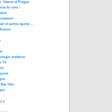
n, Vienne et Prague
nnia for ever !
Jane
urnement
all et autres sports ...
dinavie
n
s
de
éologie moderne
s TV
urs
porel
gne
 War One
que
VES