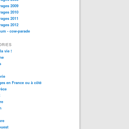
rages 2009
rages 2010
rages 2011
rages 2012
bum - cow-parade
ORIES
la vie !
ne
s
rie
es en France ou à côté
rèce
t
re
n
ure
ouest