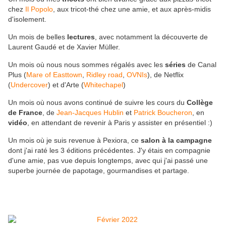
chez
Il Popolo
, aux tricot-thé chez une amie, et aux après-midis
d'isolement.
Un mois de belles
lectures
, avec notamment la découverte de
Laurent Gaudé et de Xavier Müller.
Un mois où nous nous sommes régalés avec les
séries
de Canal
Plus (
Mare of Easttown
,
Ridley road
,
OVNIs
), de Netflix
(
Undercover
) et d'Arte (
Whitechapel
)
Un mois où nous avons continué de suivre les cours du
Collège
de France
, de
Jean-Jacques Hublin
et
Patrick Boucheron
, en
vidéo
, en attendant de revenir à Paris y assister en présentiel :)
Un mois où je suis revenue à Pexiora, ce
salon à la campagne
dont j'ai raté les 3 éditions précédentes. J'y étais en compagnie
d'une amie, pas vue depuis longtemps, avec qui j'ai passé une
superbe journée de papotage, gourmandises et partage.