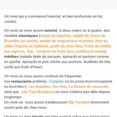
Un mois qui a commencé hivernal, et bien enrhumés
(en fait,
covidés)
Un mois où nous avons
cuisiné
, à deux mains ou à quatre, des
recettes
classiques
(
soupe de légumes
,
salade de choux de
Bruxelles aux poires
,
salade de maquereaux et poires
,
thon au
céleri
,
linguine au haddock
,
gratin de chou-fleur
,
Foies de volaille
aux oignons
,
flan
,
compote de fruits secs
,
pudding écossais
),
inédites
(salade tiède de sarrasin, épinards et saumon comme
en quiche, épinards et pois chiche aux anchois, feuilletés de foie
confit aux fruits d'hiver)
Un mois où nous avons continué de fréquenter
nos
restaurants
préférés :
Il popolo
(où les pizzas-tricot ont supplanté
,
Les Asiatides
,
Zen Asie
,
La Maison du cassoulet
,
les tricot-frites !)
ainsi que
Les Trois Brasseurs
où nous n'étions pas allés depuis
longtemps
Un mois où nous avons (re)découvert
Big Fernand
récemment
ouvert près de chez nous.
Un mois où mes
tricots
ont bien avancé grâce aux pizzas-tricot